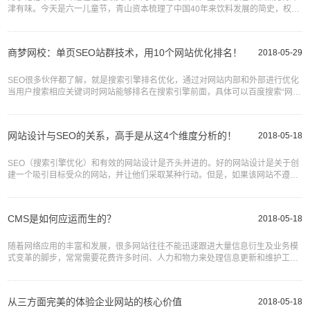
津有味。今天是六一儿童节，青山资本梳理了中国40年来饮料发展的简史，权当
节日的小消遣，顺便看看能否找到你记忆深处的那个味道？第一阶段：国人味蕾
的开启时代百事可乐在华第一家...
商梦网校：单页SEO站群技术，用10个网站优化排名！
2018-05-29
SEO很多伙伴都了解，就是搜索引擎排名优化，通过对网站内部和外部进行优化
当用户搜索相应关键词时网站能够排名在搜索引擎前面，具体可以百度搜索“网络
营销课程”查看商梦网校操作的案例！但单页SEO很多伙伴可能会有点陌生，单页
SEO是将单页网站与内...
网站设计与SEO的关系，高手是从这4个维度分析的！
2018-05-18
SEO（搜索引擎优化）和有效的网站设计是齐头并进的。好的网站设计是关于创
建一个吸引目标受众的网站，并让他们采取某种行动。但是，如果该网站不遵循
目前的SEO最佳做法，它的排名将会受到影响，从而会导致真正
CMS是如何应运而生的？
2018-05-18
随着网络应用的丰富和发展，很多网站往往不能迅速跟进大量信息衍生及业务模
式变革的脚步，常常需要花费许多时间、人力和物力来处理信息更新和维护工
作；遇到网站扩充的时候，整合内外网及分支网站的工作就变得更加复
从三方面完美的体验企业网站的核心价值
2018-05-18