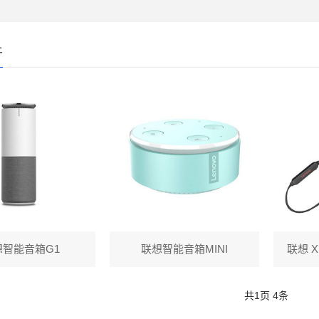
件
想智能音箱G1
联想智能音箱MINI
联想 
共
1
页
4
条