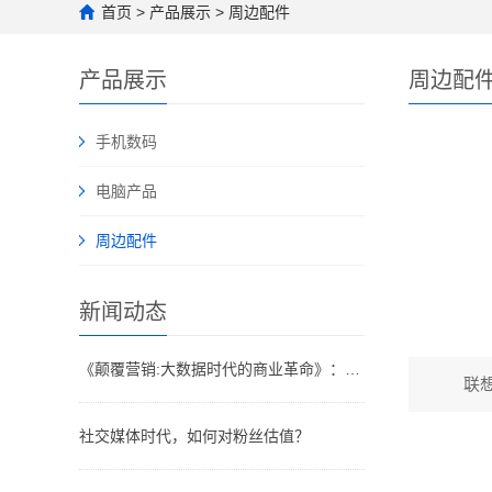
首页
>
产品展示
>
周边配件
产品展示
周边配
手机数码
电脑产品
周边配件
新闻动态
《颠覆营销:大数据时代的商业革命》：大数据“多即少，少即多”各种行销手段早已令人眼花缭乱
联
社交媒体时代，如何对粉丝估值？