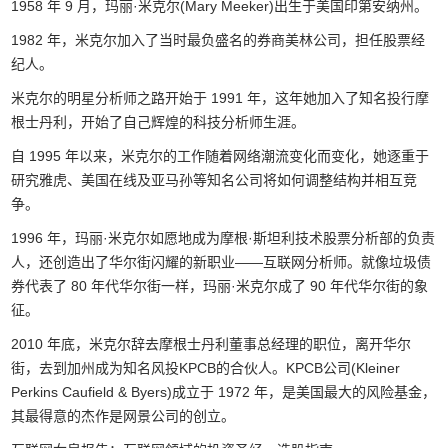
1958 年 9 月，玛丽·米克尔(Mary Meeker)出生于美国印第安纳州。
1982 年，米克尔加入了当时最负盛名的券商美林公司，担任股票经
纪人。
米克尔的明星分析师之路开始于 1991 年，这年她加入了知名投行摩
根士丹利，开始了自己辉煌的科技分析师生涯。
自 1995 年以来，米克尔的工作随着网络潮流变化而变化，她逐重于
研究雅虎、美国在线及亚马孙等知名公司将如何调整结构并相互竞
争。
1996 年，玛丽·米克尔如愿地成为摩根·斯坦利技术股票分析部的负责
人，还创造出了华尔街闪耀的新职业——互联网分析师。就像垃圾债
券代表了 80 年代华尔街一样，玛丽·米克尔成了 90 年代华尔街的象
征。
2010 年底，米克尔辞去摩根士丹利董事总经理的职位，离开华尔
街，去到加州成为知名风投KPCB的合伙人。KPCB公司(Kleiner
Perkins Caufield & Byers)成立于 1972 年，是美国最大的风险基金，
其最得意的杰作是网景公司的创立。