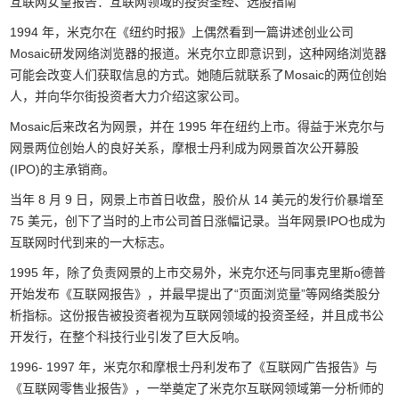
互联网女皇报告：互联网领域的投资圣经、选股指南
1994 年，米克尔在《纽约时报》上偶然看到一篇讲述创业公司
Mosaic研发网络浏览器的报道。米克尔立即意识到，这种网络浏览器
可能会改变人们获取信息的方式。她随后就联系了Mosaic的两位创始
人，并向华尔街投资者大力介绍这家公司。
Mosaic后来改名为网景，并在 1995 年在纽约上市。得益于米克尔与
网景两位创始人的良好关系，摩根士丹利成为网景首次公开募股
(IPO)的主承销商。
当年 8 月 9 日，网景上市首日收盘，股价从 14 美元的发行价暴增至
75 美元，创下了当时的上市公司首日涨幅记录。当年网景IPO也成为
互联网时代到来的一大标志。
1995 年，除了负责网景的上市交易外，米克尔还与同事克里斯o德普
开始发布《互联网报告》，并最早提出了“页面浏览量”等网络类股分
析指标。这份报告被投资者视为互联网领域的投资圣经，并且成书公
开发行，在整个科技行业引发了巨大反响。
1996- 1997 年，米克尔和摩根士丹利发布了《互联网广告报告》与
《互联网零售业报告》，一举奠定了米克尔互联网领域第一分析师的