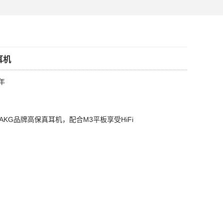
耳机
年
AKG品牌高保真耳机，配合M3平板享受HiFi