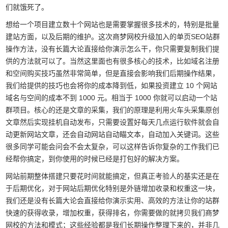
们就饿死了。
想给一个项目建立数十个网站也是需要掌握很多技术的，特别是批量
建站方面，以及后期的维护。这次商梦网校升级加入的单页SEO站群
操作方法，没有长篇大论直接给你演示怎么干，你只需要复制我们提
供的方法就可以了。当然这里面也有很多核心的技术，比如域名注册
和空间购买技巧虽然非常简单，但是直接会影响我们后期操作结果，
我们给提供的技巧也会将你的成本降到低，如果投资建立 10 个网站
域名与空间的成本不到 1000 元。相当于 1000 你就可以启动一个站
群项目。核心的还是文章的采集，我们的原理是利用火车头采集原创
文章然后实现挂机自动发布，只需要设置好每天几点运行软件就会自
动更新网站文章，还会自动网站自动瞄文本，自动加入关键词。这些
很多同学可能会问会不会太复杂，可以这样告诉你复杂的工作我们已
经帮你搞定，到你使用的时候已经是打包好的解决方案。
网站前期整体搭建只要花时间就能搞定，但真正考验人的基实还是在
于后期优化，对于网站后期优化特别是外链增加收录和权重这一块，
我们还是没有长篇大论会直接给你演示实用、高效的方法让你的站群
快速的获得收录，增加权重，获得排名，你需要做的就拷贝我们商梦
网校的方法和模式；这些经验都是我们长期操作整理下来的，并非几