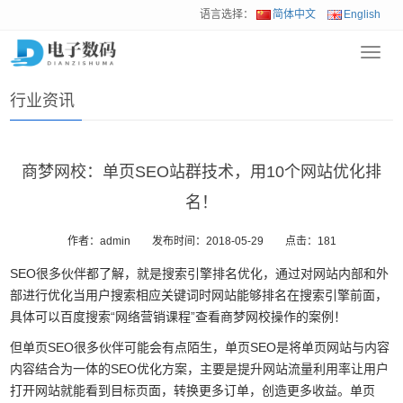
语言选择：
简体中文
English
Toggl
首页
>
新闻动态
>
行业资讯
navig
行业资讯
商梦网校：单页SEO站群技术，用10个网站优化排
名！
作者：admin
发布时间：2018-05-29
点击：
181
SEO很多伙伴都了解，就是搜索引擎排名优化，通过对网站内部和外
部进行优化当用户搜索相应关键词时网站能够排名在搜索引擎前面，
具体可以百度搜索“网络营销课程”查看商梦网校操作的案例！
但单页SEO很多伙伴可能会有点陌生，单页SEO是将单页网站与内容
内容结合为一体的SEO优化方案，主要是提升网站流量利用率让用户
打开网站就能看到目标页面，转换更多订单，创造更多收益。单页